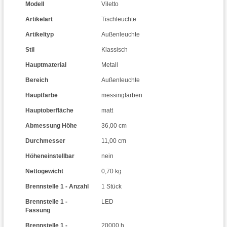
Modell
Viletto
Artikelart
Tischleuchte
Artikeltyp
Außenleuchte
Stil
Klassisch
Hauptmaterial
Metall
Bereich
Außenleuchte
Hauptfarbe
messingfarben
Hauptoberfläche
matt
Abmessung Höhe
36,00 cm
Durchmesser
11,00 cm
Höheneinstellbar
nein
Nettogewicht
0,70 kg
Brennstelle 1 - Anzahl
1 Stück
Brennstelle 1 -
LED
Fassung
Brennstelle 1 -
20000 h