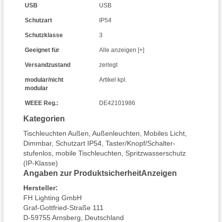
USB
USB
Schutzart
IP54
Schutzklasse
3
Geeignet für
Alle anzeigen [+]
Versandzustand
zerlegt
modular/nicht
Artikel kpl.
modular
WEEE Reg.:
DE42101986
Kategorien
Tischleuchten Außen
,
Außenleuchten
,
Mobiles Licht
,
Dimmbar
,
Schutzart IP54
,
Taster/Knopf/Schalter-
stufenlos
,
mobile Tischleuchten
,
Spritzwasserschutz
(IP-Klasse)
Angaben zur Produktsicherheit
Anzeigen
Hersteller
:
FH Lighting GmbH
Graf-Gottfried-Straße 111
D-59755 Arnsberg, Deutschland