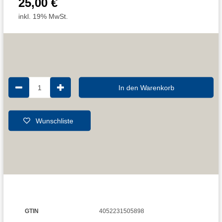
25,00 €
inkl. 19% MwSt.
1
In den Warenkorb
Wunschliste
GTIN
4052231505898