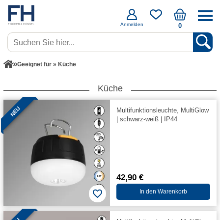
Anmelden
0
Geeignet für » Küche
Küche
NEU
Multifunktionsleuchte, MultiGlow
| schwarz-weiß | IP44
42,90 €
In den Warenkorb