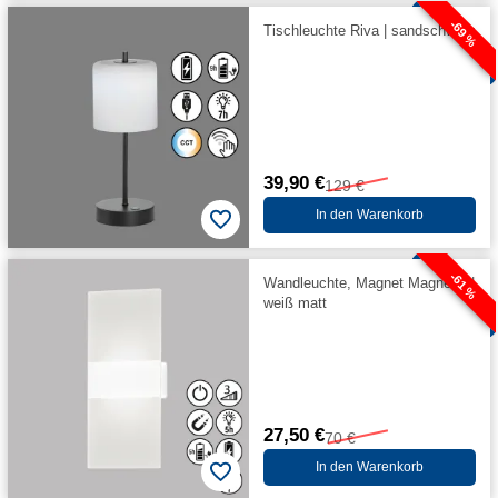
-69 %
Tischleuchte Riva | sandschwarz
39,90 €
129 €
In den Warenkorb
-61 %
Wandleuchte, Magnet Magnetic |
weiß matt
27,50 €
70 €
In den Warenkorb