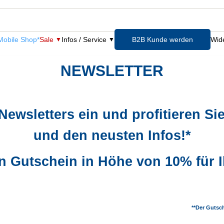
obile Shop*
Sale
Infos / Service
B2B Kunde werden
Wide
NEWSLETTER
 Newsletters ein und profitieren S
und den neusten Infos!*
n Gutschein in Höhe von 10% für I
**Der Gutsc