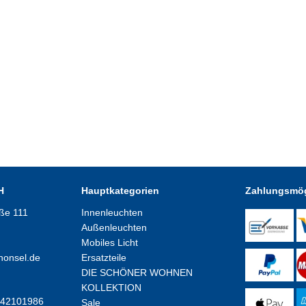
H
Hauptkategorien
Zahlungsmög
aße 111
Innenleuchten
Außenleuchten
Mobiles Licht
honsel.de
Ersatzteile
DIE SCHÖNER WOHNEN
KOLLEKTION
E42101986
Sale