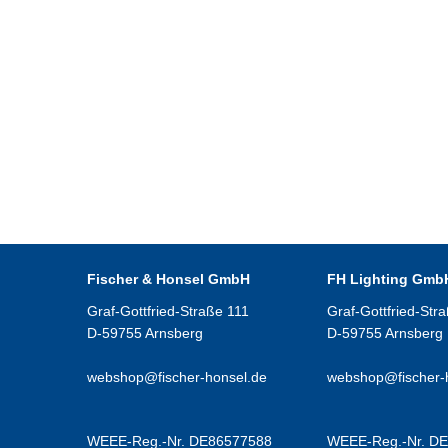
Fischer & Honsel GmbH
FH Lighting Gmb
Graf-Gottfried-Straße 111
Graf-Gottfried-Str
D-59755 Arnsberg
D-59755 Arnsberg
webshop@fischer-honsel.de
webshop@fischer-
WEEE-Reg.-Nr. DE86577588
WEEE-Reg.-Nr. D