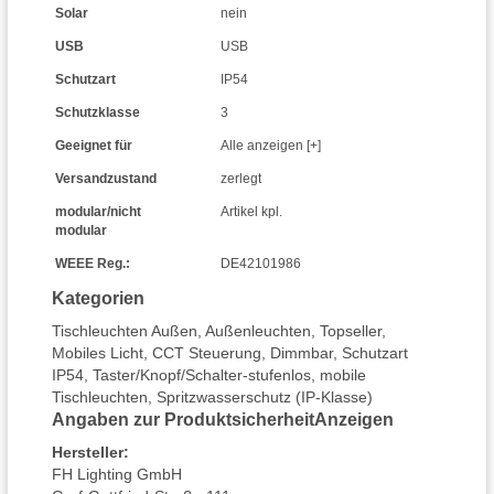
Solar
nein
USB
USB
Schutzart
IP54
Schutzklasse
3
Geeignet für
Alle anzeigen [+]
Versandzustand
zerlegt
modular/nicht
Artikel kpl.
modular
WEEE Reg.:
DE42101986
Kategorien
Tischleuchten Außen
,
Außenleuchten
,
Topseller
,
Mobiles Licht
,
CCT Steuerung
,
Dimmbar
,
Schutzart
IP54
,
Taster/Knopf/Schalter-stufenlos
,
mobile
Tischleuchten
,
Spritzwasserschutz (IP-Klasse)
Angaben zur Produktsicherheit
Anzeigen
Hersteller
:
FH Lighting GmbH