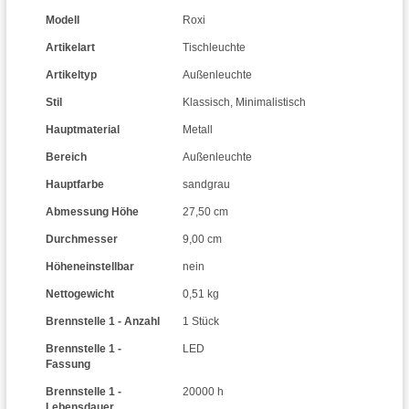
Modell
Roxi
Artikelart
Tischleuchte
Artikeltyp
Außenleuchte
Stil
Klassisch
,
Minimalistisch
Hauptmaterial
Metall
Bereich
Außenleuchte
Hauptfarbe
sandgrau
Abmessung Höhe
27,50 cm
Durchmesser
9,00 cm
Höheneinstellbar
nein
Nettogewicht
0,51 kg
Brennstelle 1 - Anzahl
1 Stück
Brennstelle 1 -
LED
Fassung
Brennstelle 1 -
20000 h
Lebensdauer