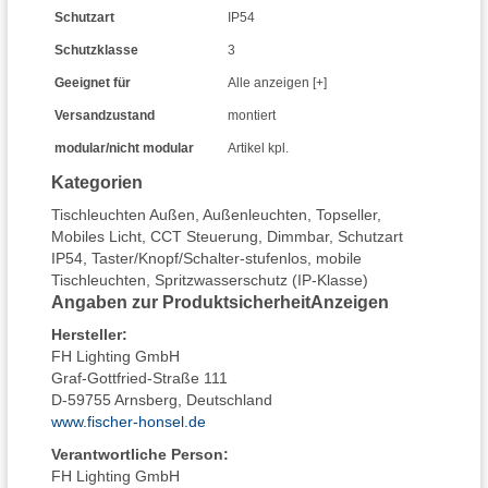
Schutzart
IP54
Schutzklasse
3
Geeignet für
Alle anzeigen [+]
Versandzustand
montiert
modular/nicht modular
Artikel kpl.
Kategorien
Tischleuchten Außen
,
Außenleuchten
,
Topseller
,
Mobiles Licht
,
CCT Steuerung
,
Dimmbar
,
Schutzart
IP54
,
Taster/Knopf/Schalter-stufenlos
,
mobile
Tischleuchten
,
Spritzwasserschutz (IP-Klasse)
Angaben zur Produktsicherheit
Anzeigen
Hersteller
:
FH Lighting GmbH
Graf-Gottfried-Straße 111
D-59755 Arnsberg, Deutschland
www.fischer-honsel.de
Verantwortliche Person:
FH Lighting GmbH