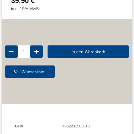
39,90 €
inkl. 19% MwSt.
1
In den Warenkorb
Wunschliste
GTIN
4052231505010