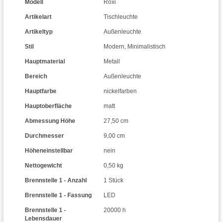
Modell
Roxi
Artikelart
Tischleuchte
Artikeltyp
Außenleuchte
Stil
Modern
,
Minimalistisch
Hauptmaterial
Metall
Bereich
Außenleuchte
Hauptfarbe
nickelfarben
Hauptoberfläche
matt
Abmessung Höhe
27,50 cm
Durchmesser
9,00 cm
Höheneinstellbar
nein
Nettogewicht
0,50 kg
Brennstelle 1 - Anzahl
1 Stück
Brennstelle 1 - Fassung
LED
Brennstelle 1 -
20000 h
Lebensdauer