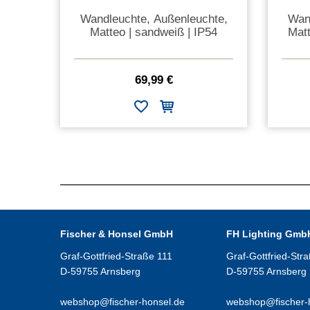
Wandleuchte, Außenleuchte,
Wan
Matteo | sandweiß | IP54
Matt
69,99 €
Fischer & Honsel GmbH
FH Lighting Gmb
Graf-Gottfried-Straße 111
Graf-Gottfried-Str
D-59755 Arnsberg
D-59755 Arnsberg
webshop@fischer-honsel.de
webshop@fischer-