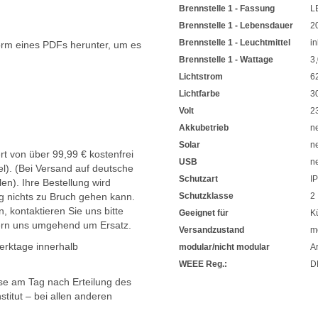
Brennstelle 1 - Fassung
L
Brennstelle 1 - Lebensdauer
2
Brennstelle 1 - Leuchtmittel
in
orm eines PDFs herunter, um es
.
Brennstelle 1 - Wattage
3,
Lichtstrom
6
Lichtfarbe
3
Volt
2
Akkubetrieb
n
Solar
n
t von über 99,99 € kostenfrei
USB
n
l). (Bei Versand auf deutsche
Schutzart
I
en). Ihre Bestellung wird
g nichts zu Bruch gehen kann.
Schutzklasse
2
, kontaktieren Sie uns bitte
Geeignet für
K
ern uns umgehend um Ersatz.
Versandzustand
mo
Werktage innerhalb
modular/nicht modular
Ar
WEEE Reg.:
D
sse am Tag nach Erteilung des
titut – bei allen anderen