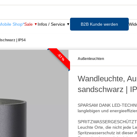
obile Shop*
Sale
Infos / Service
B2B Kunde werden
Wide
dschwarz | IP54
-57 %
Außenleuchten
Wandleuchte, Auß
sandschwarz | I
SPARSAM DANK LED-TECHNIK - 
langlebigen und energieeffizi
SPRITZWASSERGESCHÜTZT - Dur
Leuchte Orte, die nicht jede 
Spritzwasserschutz ist dieser A