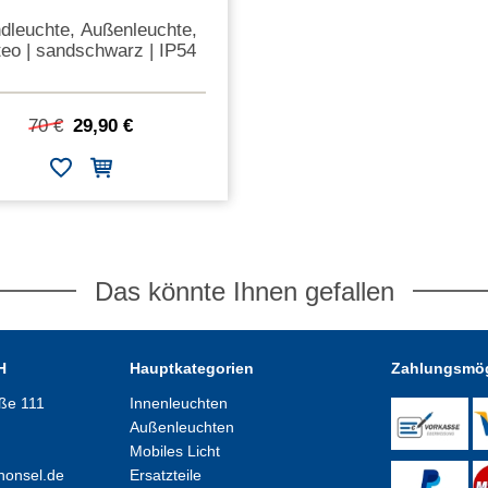
dleuchte, Außenleuchte,
eo | sandschwarz | IP54
70 €
29,90 €
Das könnte Ihnen gefallen
H
Hauptkategorien
Zahlungsmög
aße 111
Innenleuchten
Außenleuchten
Mobiles Licht
honsel.de
Ersatzteile