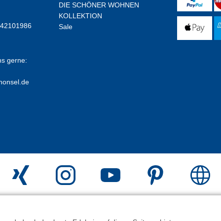
DIE SCHÖNER WOHNEN
KOLLEKTION
E42101986
Sale
ns gerne:
honsel.de
erstellt mit
Peleides