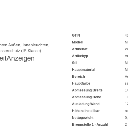
GTIN
4
Modell
M
hten Außen
,
Innenleuchten
,
Artikelart
W
asserschutz (IP-Klasse)
Artikeltyp
A
eit
Anzeigen
Stil
M
Hauptmaterial
Me
Bereich
A
Hauptfarbe
s
Abmessung Breite
1
Abmessung Höhe
1
Ausladung Wand
1
Höheneinstellbar
n
Nettogewicht
0
Brennstelle 1 - Anzahl
2