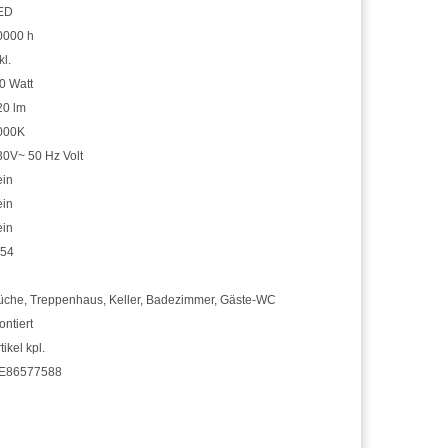
ED
0000 h
kl.
0 Watt
20 lm
000K
30V~ 50 Hz Volt
ein
ein
ein
P54
üche
,
Treppenhaus
,
Keller
,
Badezimmer
,
Gäste-WC
ntiert
tikel kpl.
E86577588