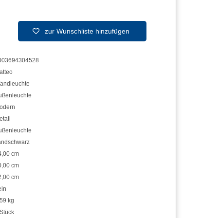
zur Wunschliste hinzufügen
003694304528
atteo
andleuchte
ußenleuchte
odern
tall
ußenleuchte
andschwarz
4,00 cm
0,00 cm
2,00 cm
ein
,59 kg
 Stück