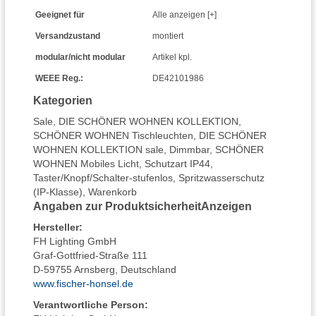
Geeignet für
Alle anzeigen [+]
Versandzustand
montiert
modular/nicht modular
Artikel kpl.
WEEE Reg.:
DE42101986
Kategorien
Sale
,
DIE SCHÖNER WOHNEN KOLLEKTION
,
SCHÖNER WOHNEN Tischleuchten
,
DIE SCHÖNER
WOHNEN KOLLEKTION sale
,
Dimmbar
,
SCHÖNER
WOHNEN Mobiles Licht
,
Schutzart IP44
,
Taster/Knopf/Schalter-stufenlos
,
Spritzwasserschutz
(IP-Klasse)
,
Warenkorb
Angaben zur Produktsicherheit
Anzeigen
Hersteller
:
FH Lighting GmbH
Graf-Gottfried-Straße 111
D-59755 Arnsberg, Deutschland
www.fischer-honsel.de
Verantwortliche Person: