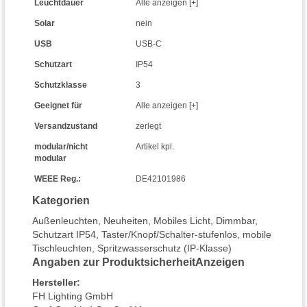
Leuchtdauer
Alle anzeigen [+]
Solar
nein
USB
USB-C
Schutzart
IP54
Schutzklasse
3
Geeignet für
Alle anzeigen [+]
Versandzustand
zerlegt
modular/nicht
Artikel kpl.
modular
WEEE Reg.:
DE42101986
Kategorien
Außenleuchten
,
Neuheiten
,
Mobiles Licht
,
Dimmbar
,
Schutzart IP54
,
Taster/Knopf/Schalter-stufenlos
,
mobile
Tischleuchten
,
Spritzwasserschutz (IP-Klasse)
Angaben zur Produktsicherheit
Anzeigen
Hersteller
:
FH Lighting GmbH