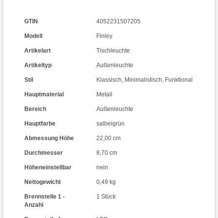
GTIN
4052231507205
Modell
Finley
Artikelart
Tischleuchte
Artikeltyp
Außenleuchte
Stil
Klassisch
,
Minimalistisch
,
Funktional
Hauptmaterial
Metall
Bereich
Außenleuchte
Hauptfarbe
salbeigrün
Abmessung Höhe
22,00 cm
Durchmesser
8,70 cm
Höheneinstellbar
nein
Nettogewicht
0,49 kg
Brennstelle 1 -
1 Stück
Anzahl