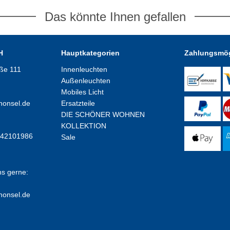
Das könnte Ihnen gefallen
H
Hauptkategorien
Zahlungsmög
aße 111
Innenleuchten
Außenleuchten
Mobiles Licht
honsel.de
Ersatzteile
DIE SCHÖNER WOHNEN
KOLLEKTION
E42101986
Sale
ns gerne:
honsel.de