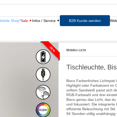
obile Shop*
Sale
Infos / Service
B2B Kunde werden
Wide
-36 %
Mobiles Licht
Tischleuchte, Bi
Bisco Farbenfrohes Lichtspiel
Highlight oder Farbakzent im O
softem Sandweiß passt sich d
RGB-Farbwahl und drei einstel
Bisco genau das Licht, das du
und fokussiert. Die integriert
effiziente Beleuchtung mit St
94 Stunden völlig unabhängig 