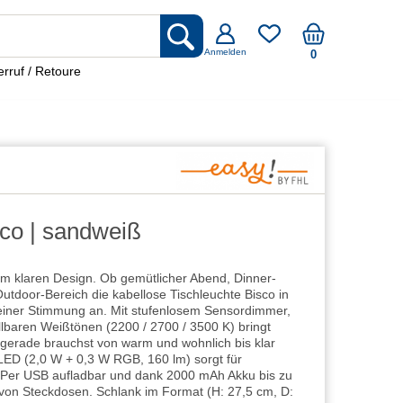
Anmelden
0
rruf / Retoure
sco | sandweiß
 im klaren Design. Ob gemütlicher Abend, Dinner-
utdoor-Bereich die kabellose Tischleuchte Bisco in
einer Stimmung an. Mit stufenlosem Sensordimmer,
lbaren Weißtönen (2200 / 2700 / 3500 K) bringt
 gerade brauchst von warm und wohnlich bis klar
e LED (2,0 W + 0,3 W RGB, 160 lm) sorgt für
il. Per USB aufladbar und dank 2000 mAh Akku bis zu
von Steckdosen. Schlank im Format (H: 27,5 cm, D: