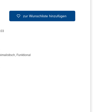
zur Wunschliste hinzufügen
103
e
imalistisch
,
Funktional
e