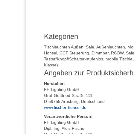
Kategorien
Tischleuchten Außen
,
Sale
,
Außenleuchten
,
Mob
Honsel
,
CCT Steuerung
,
Dimmbar
,
RGBW
,
Sal
Taster/Knopf/Schalter-stufenlos
,
mobile Tischle
Klasse)
Angaben zur Produktsicherh
Hersteller
:
FH Lighting GmbH
Graf-Gottfried-Straße 111
D-59755 Arnsberg, Deutschland
www.fischer-honsel.de
Verantwortliche Person:
FH Lighting GmbH
Dipl. Ing. Alois Fischer