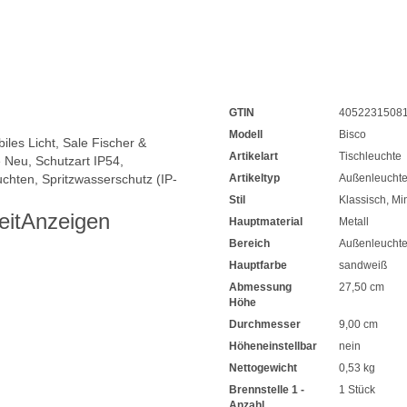
GTIN
4052231508
Modell
Bisco
iles Licht
,
Sale Fischer &
Artikelart
Tischleuchte
e Neu
,
Schutzart IP54
,
uchten
,
Spritzwasserschutz (IP-
Artikeltyp
Außenleucht
Stil
Klassisch
,
Min
eit
Anzeigen
Hauptmaterial
Metall
Bereich
Außenleucht
Hauptfarbe
sandweiß
Abmessung
27,50 cm
Höhe
Durchmesser
9,00 cm
Höheneinstellbar
nein
Nettogewicht
0,53 kg
Brennstelle 1 -
1 Stück
Anzahl