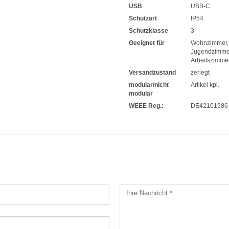
USB
USB-C
Schutzart
IP54
Schutzklasse
3
Geeignet für
Wohnzimmer
Jugendzimme
Arbeitszimme
Versandzustand
zerlegt
modular/nicht
Artikel kpl.
modular
WEEE Reg.:
DE42101986