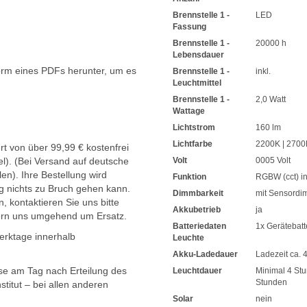
Brennstelle 1 -
LED
Fassung
Brennstelle 1 -
20000 h
Lebensdauer
orm eines PDFs herunter, um es
Brennstelle 1 -
inkl.
Leuchtmittel
.
Brennstelle 1 -
2,0 Watt
Wattage
Lichtstrom
160 lm
Lichtfarbe
2200K | 2700
t von über 99,99 € kostenfrei
l). (Bei Versand auf deutsche
Volt
0005 Volt
en). Ihre Bestellung wird
Funktion
RGBW (cct) in
g nichts zu Bruch gehen kann.
Dimmbarkeit
mit Sensordi
, kontaktieren Sie uns bitte
Akkubetrieb
ja
ern uns umgehend um Ersatz.
Batteriedaten
1x Gerätebatt
Werktage innerhalb
Leuchte
Akku-Ladedauer
Ladezeit ca. 
sse am Tag nach Erteilung des
Leuchtdauer
Minimal 4 St
Stunden
titut – bei allen anderen
Solar
nein