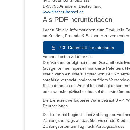
Graf-Gottfried-Straße 111
D-59755 Arnsberg, Deutschland
www.fischer-honsel.de
Als PDF herunterladen
Laden Sie alle Informationen zum Produkt in F
an Kunden, Freunde & Bekannte zu versenden
PDF-Datenblatt herunterladen
Versandkosten & Lieferzeit:
Der Versand erfolgt bei einem Gesamtbestellwer
(ausgenommen speziell markierte Palettenartike
Inseln kann ein Inselzuschlag von 14,95 € anfall
sorgfältig verpackt, sodass auf dem Versandwe
Sollte dennoch ein Artikel beschädigt ankommen
unter webshop@fischer-honsel.de – wir kümm
Die Lieferzeit verfügbarer Ware beträgt 3 – 4 
Deutschlands.
Die Lieferfrist beginnt – bei Zahlung per Vorka
Zahlungsauftrags an das überweisende Kreditins
Zahlungsarten am Tag nach Vertragsschluss.