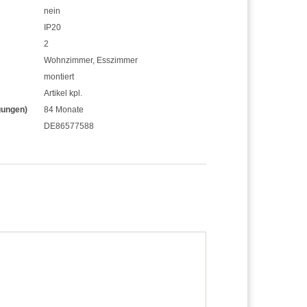
nein
IP20
2
Wohnzimmer
,
Esszimmer
montiert
Artikel kpl.
gungen)
84 Monate
DE86577588