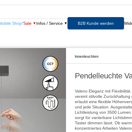
obile Shop*
Sale
Infos / Service
B2B Kunde werden
Wide
Innenleuchten
Pendelleuchte Va
Valeno Eleganz mit Flexibilit
vereint stilvolle Zurückhaltung
erlaubt eine flexible Höhenver
und jede Situation. Ausgestatt
Lichtleistung von 3500 Lumen.
sorgt für variierbare Lichtstim
Taster dimmen lässt. Ob warme
konzentriertes Arbeiten Valeno 