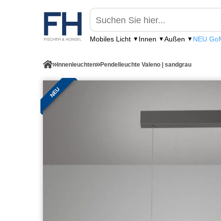
Mobiles Licht
Innen
Außen
NEU GoM
Innenleuchten
Pendelleuchte Valeno | sandgrau
NEU