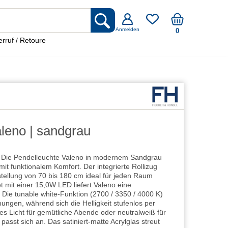
Anmelden
0
rruf / Retoure
leno | sandgrau
ät. Die Pendelleuchte Valeno in modernem Sandgrau
 mit funktionalem Komfort. Der integrierte Rollizug
stellung von 70 bis 180 cm ideal für jeden Raum
et mit einer 15,0W LED liefert Valeno eine
 Die tunable white-Funktion (2700 / 3350 / 4000 K)
mungen, während sich die Helligkeit stufenlos per
s Licht für gemütliche Abende oder neutralweiß für
passt sich an. Das satiniert-matte Acrylglas streut