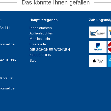
Das könnte Ihnen gefallen
H
Hauptkategorien
Zahlungsmög
aße 111
Innenleuchten
Außenleuchten
Mobiles Licht
honsel.de
Ersatzteile
DIE SCHÖNER WOHNEN
KOLLEKTION
E42101986
Sale
ns gerne:
honsel.de