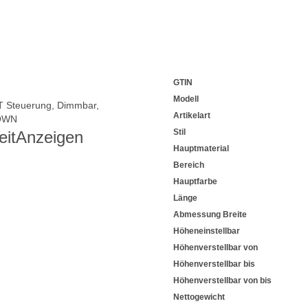
GTIN
Modell
 Steuerung
,
Dimmbar
,
Artikelart
OWN
Stil
eit
Anzeigen
Hauptmaterial
Bereich
Hauptfarbe
Länge
Abmessung Breite
Höheneinstellbar
Höhenverstellbar von
Höhenverstellbar bis
Höhenverstellbar von bis
Nettogewicht