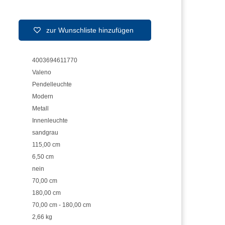
zur Wunschliste hinzufügen
4003694611770
Valeno
Pendelleuchte
Modern
Metall
Innenleuchte
sandgrau
115,00 cm
6,50 cm
nein
70,00 cm
180,00 cm
70,00 cm - 180,00 cm
2,66 kg