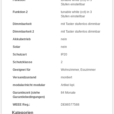
Funktion
tunable white (cct) in 3
Stufen einstellbar
Funktion 2
tunable white (cct) in 3
Stufen einstellbar
Dimmbarkeit
mit Taster stufenlos dimmbar
Dimmbarkeit 2
mit Taster stufenlos dimmbar
Akkubetrieb
nein
Solar
nein
Schutzart
IP20
Schutzklasse
2
Geeignet für
Wohnzimmer
,
Esszimmer
Versandzustand
montiert
modular/nicht modular
Artikel kpl.
Garantiezeit (siehe
84 Monate
Garantiebedingungen)
WEEE Reg.:
DE86577588
Kategorien