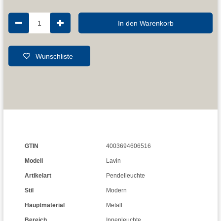
1
In den Warenkorb
Wunschliste
GTIN
4003694606516
Modell
Lavin
Artikelart
Pendelleuchte
Stil
Modern
Hauptmaterial
Metall
Bereich
Innenleuchte