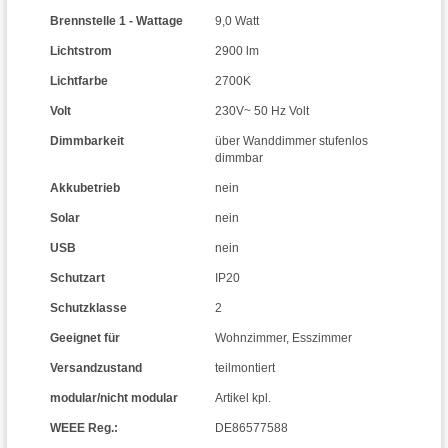
Brennstelle 1 - Wattage
9,0 Watt
Lichtstrom
2900 lm
Lichtfarbe
2700K
Volt
230V~ 50 Hz Volt
Dimmbarkeit
über Wanddimmer stufenlos
dimmbar
Akkubetrieb
nein
Solar
nein
USB
nein
Schutzart
IP20
Schutzklasse
2
Geeignet für
Wohnzimmer
,
Esszimmer
Versandzustand
teilmontiert
modular/nicht modular
Artikel kpl.
WEEE Reg.:
DE86577588