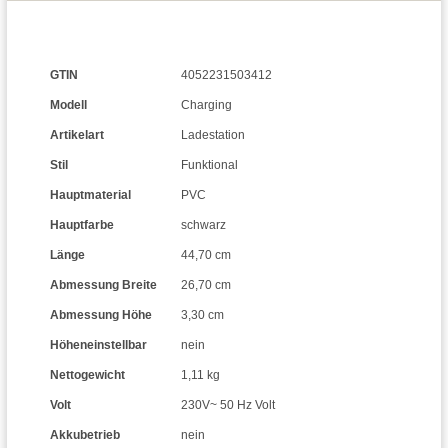
GTIN
4052231503412
Modell
Charging
Artikelart
Ladestation
Stil
Funktional
Hauptmaterial
PVC
Hauptfarbe
schwarz
Länge
44,70 cm
Abmessung Breite
26,70 cm
Abmessung Höhe
3,30 cm
Höheneinstellbar
nein
Nettogewicht
1,11 kg
Volt
230V~ 50 Hz Volt
Akkubetrieb
nein