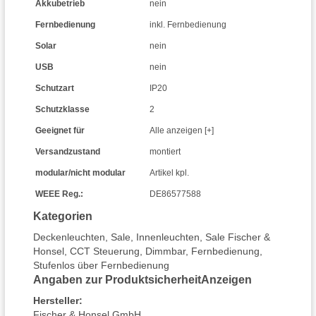
Akkubetrieb
nein
Fernbedienung
inkl. Fernbedienung
Solar
nein
USB
nein
Schutzart
IP20
Schutzklasse
2
Geeignet für
Alle anzeigen [+]
Versandzustand
montiert
modular/nicht modular
Artikel kpl.
WEEE Reg.:
DE86577588
Kategorien
Deckenleuchten
,
Sale
,
Innenleuchten
,
Sale Fischer &
Honsel
,
CCT Steuerung
,
Dimmbar
,
Fernbedienung
,
Stufenlos über Fernbedienung
Angaben zur Produktsicherheit
Anzeigen
Hersteller
:
Fischer & Honsel GmbH