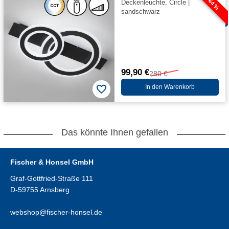
-64 %
Deckenleuchte, Circle |
sandschwarz
99,90 €
280 €
In den Warenkorb
Das könnte Ihnen gefallen
Fischer & Honsel GmbH
Graf-Gottfried-Straße 111
D-59755 Arnsberg
webshop@fischer-honsel.de