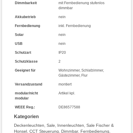
Dimmbarkeit
mit Fernbedienung stufenlos
dimmbar
Akkubetrieb
nein
Fernbedienung
inkl. Fernbedienung
Solar
nein
USB
nein
Schutzart
IP20
Schutzklasse
2
Geeignet für
Wohnzimmer
,
Schlafzimmer
,
Gästezimmer
,
Flur
Versandzustand
montiert
modular/nicht
Artikel kpl.
modular
WEEE Reg.:
DE86577588
Kategorien
Deckenleuchten
,
Sale
,
Innenleuchten
,
Sale Fischer &
Honsel
,
CCT Steuerung
,
Dimmbar
,
Fernbedienung
,