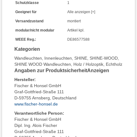
Schutzklasse
1
Geeignet für
Alle anzeigen [+]
Versandzustand
montiert
modular/nicht modular
Artikel kpl.
WEEE Reg.:
DE86577588
Kategorien
Wandleuchten
,
Innenleuchten
,
SHINE
,
SHINE-WOOD
,
SHINE WOOD Wandleuchten
,
Holz / Holzoptik
,
Echtholz
Angaben zur Produktsicherheit
Anzeigen
Hersteller
:
Fischer & Honsel GmbH
Graf-Gottfried-Straße 111
D-59755 Arnsberg, Deutschland
www.fischer-honsel.de
Verantwortliche Person:
Fischer & Honsel GmbH
Dipl. Ing. Alois Fischer
Graf-Gottfried-Straße 111