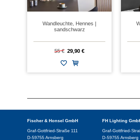
Wandleuchte, Hennes |
W
sandschwarz
55 €
29,90 €
Fischer & Honsel GmbH
FH Lighting Gmb
Graf-Gottfried-Straße 111
Graf-Gottfried-Str
D-59755 Arnsberg
D-59755 Arnsberg