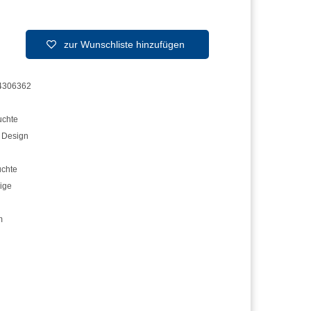
zur Wunschliste hinzufügen
4306362
chte
,
Design
uchte
ige
m