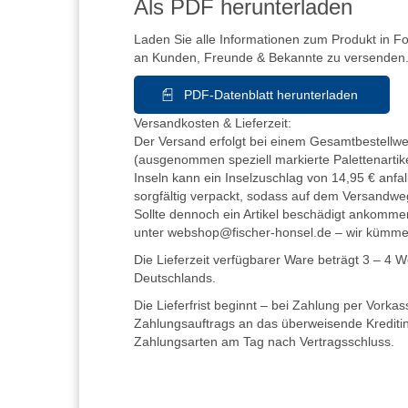
Als PDF herunterladen
Laden Sie alle Informationen zum Produkt in F
an Kunden, Freunde & Bekannte zu versenden
PDF-Datenblatt herunterladen
Versandkosten & Lieferzeit:
Der Versand erfolgt bei einem Gesamtbestellwer
(ausgenommen speziell markierte Palettenartike
Inseln kann ein Inselzuschlag von 14,95 € anfall
sorgfältig verpackt, sodass auf dem Versandwe
Sollte dennoch ein Artikel beschädigt ankommen
unter webshop@fischer-honsel.de – wir kümm
Die Lieferzeit verfügbarer Ware beträgt 3 – 4 
Deutschlands.
Die Lieferfrist beginnt – bei Zahlung per Vorka
Zahlungsauftrags an das überweisende Kreditins
Zahlungsarten am Tag nach Vertragsschluss.