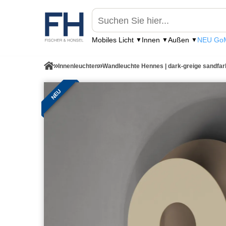
Mobiles Licht
Innen
Außen
NEU GoM
Innenleuchten
Wandleuchte Hennes | dark-greige sandfa
NEU