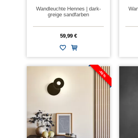
Wandleuchte Hennes | dark-
Wan
greige sandfarben
59,99 €
-46 %