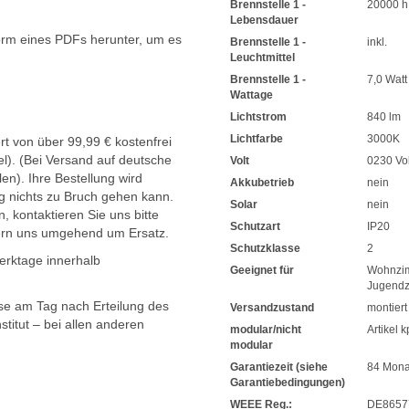
Brennstelle 1 -
20000 h
Lebensdauer
orm eines PDFs herunter, um es
Brennstelle 1 -
inkl.
.
Leuchtmittel
Brennstelle 1 -
7,0 Watt
Wattage
Lichtstrom
840 lm
Lichtfarbe
3000K
t von über 99,99 € kostenfrei
l). (Bei Versand auf deutsche
Volt
0230 Vol
en). Ihre Bestellung wird
Akkubetrieb
nein
g nichts zu Bruch gehen kann.
Solar
nein
, kontaktieren Sie uns bitte
Schutzart
IP20
ern uns umgehend um Ersatz.
Schutzklasse
2
Werktage innerhalb
Geeignet für
Wohnzi
Jugend
sse am Tag nach Erteilung des
Versandzustand
montiert
titut – bei allen anderen
modular/nicht
Artikel k
modular
Garantiezeit (siehe
84 Mona
Garantiebedingungen)
WEEE Reg.:
DE8657