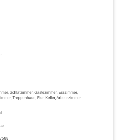
t
mmer
,
Schlafzimmer
,
Gästezimmer
,
Esszimmer
,
zimmer
,
Treppenhaus
,
Flur
,
Keller
,
Arbeitszimmer
pl.
te
7588