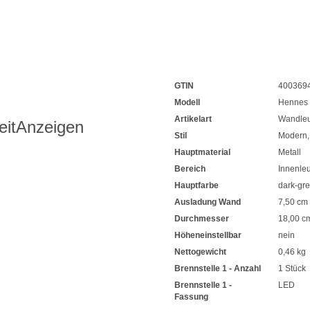
GTIN
400369
Modell
Hennes
Artikelart
Wandleu
eit
Anzeigen
Stil
Modern
Hauptmaterial
Metall
Bereich
Innenle
Hauptfarbe
dark-gre
Ausladung Wand
7,50 cm
Durchmesser
18,00 c
Höheneinstellbar
nein
Nettogewicht
0,46 kg
Brennstelle 1 - Anzahl
1 Stück
Brennstelle 1 -
LED
Fassung