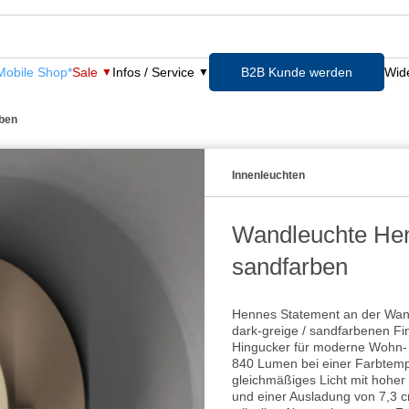
obile Shop*
Sale
Infos / Service
B2B Kunde werden
Wide
rben
Innenleuchten
Wandleuchte Hen
sandfarben
Hennes Statement an der Wand
dark-greige / sandfarbenen Fi
Hingucker für moderne Wohn- u
840 Lumen bei einer Farbtemp
gleichmäßiges Licht mit hohe
und einer Ausladung von 7,3 cm 