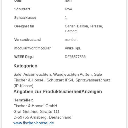
USB
nein
Schutzart
IP54
Schutzklasse
1
Geeignet für
Garten
,
Balkon
,
Terasse
,
Carport
Versandzustand
montiert
modular/nicht modular
Artikel kpl.
WEEE Reg.:
DE86577588
Kategorien
Sale
,
Außenleuchten
,
Wandleuchten Außen
,
Sale
Fischer & Honsel
,
Schutzart IP54
,
Spritzwasserschutz
(IP-Klasse)
Angaben zur Produktsicherheit
Anzeigen
Hersteller
:
Fischer & Honsel GmbH
Graf-Gottfried-Straße 111
D-59755 Arnsberg, Deutschland
www.fischer-honsel.de