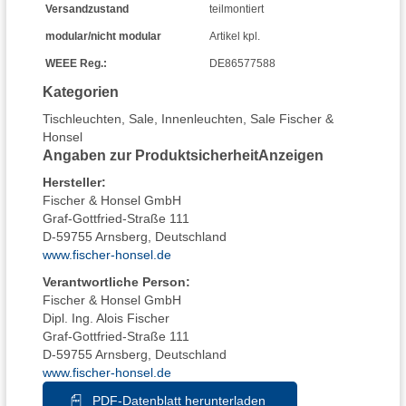
Versandzustand
teilmontiert
modular/nicht modular
Artikel kpl.
WEEE Reg.:
DE86577588
Kategorien
Tischleuchten
,
Sale
,
Innenleuchten
,
Sale Fischer &
Honsel
Angaben zur Produktsicherheit
Anzeigen
Hersteller
:
Fischer & Honsel GmbH
Graf-Gottfried-Straße 111
D-59755 Arnsberg, Deutschland
www.fischer-honsel.de
Verantwortliche Person:
Fischer & Honsel GmbH
Dipl. Ing. Alois Fischer
Graf-Gottfried-Straße 111
D-59755 Arnsberg, Deutschland
www.fischer-honsel.de
PDF-Datenblatt herunterladen