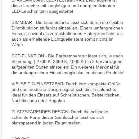
SPARSAM DANK LED-TECHNIK - Als Leuchtquelle ist
diese Leuchte mit langlebigen und energieeffizienten
LED-Leuchtmitteln ausgestattet
DIMMBAR - Die Leuchtstärke lässt sich durch die flexible
Dimmfunktion stufenlos einstellen. Einem umfangreichen
Einsatz, sowohl als zurückhaltendes Hintergrundlicht, als
auch als erhellende Lichtquelle steht somit nichts im
Wege.
CCT-FUNKTION - Die Farbtemperatur lässt sich, je nach
Stimmung, ( 2700 K; 3350 K; 4000 K ) in 3 hervorragend
aufgeteilten Stufen einstellen! Ein weiteres Merkmal für
die umfangreichen Einsatzmöglichkeiten dieses Produkts!
VIELSEITIG EINSETZBAR: Durch ihre kompakte Größe
und das moderne Design eignet sich die Tischleuchte
ideal für den Einsatz auf Schreibtischen, Beistelltischen,
Nachttischen oder Regalen.
PLATZSPARENDES DESIGN: Durch die schlanke,
schlichte Form dieser Stehleuchte lässt sie sich
platzsparend in jeden Raum stellen.