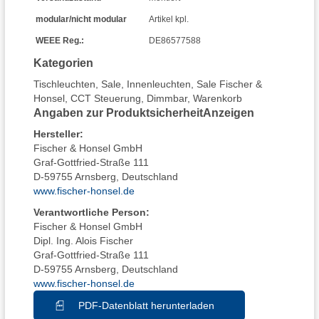
modular/nicht modular
Artikel kpl.
WEEE Reg.:
DE86577588
Kategorien
Tischleuchten
,
Sale
,
Innenleuchten
,
Sale Fischer &
Honsel
,
CCT Steuerung
,
Dimmbar
,
Warenkorb
Angaben zur Produktsicherheit
Anzeigen
Hersteller
:
Fischer & Honsel GmbH
Graf-Gottfried-Straße 111
D-59755 Arnsberg, Deutschland
www.fischer-honsel.de
Verantwortliche Person:
Fischer & Honsel GmbH
Dipl. Ing. Alois Fischer
Graf-Gottfried-Straße 111
D-59755 Arnsberg, Deutschland
www.fischer-honsel.de
PDF-Datenblatt herunterladen