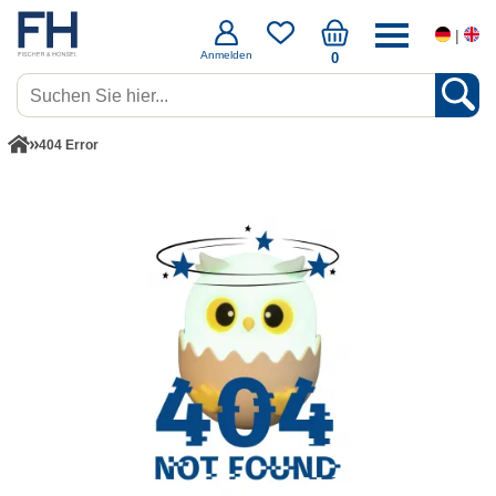
|
Anmelden
0
404 Error