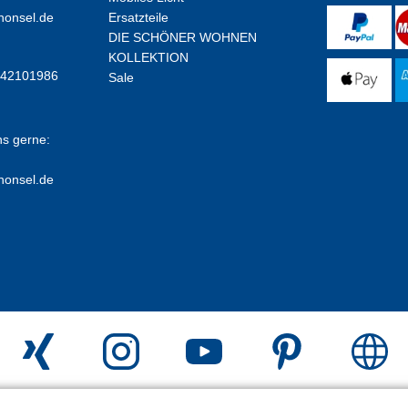
honsel.de
Ersatzteile
DIE SCHÖNER WOHNEN
KOLLEKTION
E42101986
Sale
ns gerne:
honsel.de