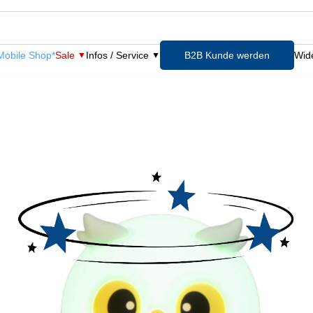
obile Shop*
Sale
Infos / Service
B2B Kunde werden
Wide