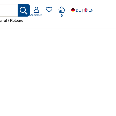
DE
|
EN
Anmelden
0
rruf / Retoure