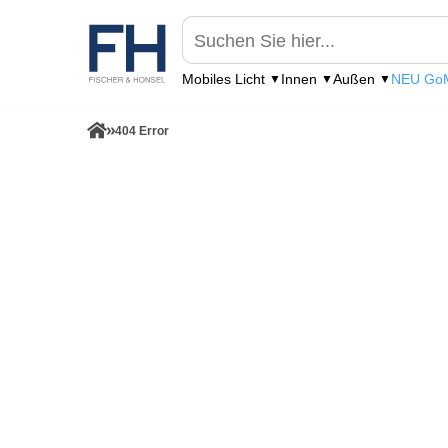
Mobiles Licht
Innen
Außen
NEU GoM
404 Error