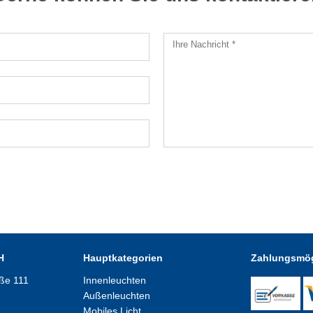
H
Hauptkategorien
Zahlungsmög
aße 111
Innenleuchten
Außenleuchten
Mobiles Licht