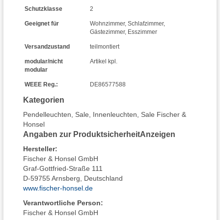
Schutzklasse
2
Geeignet für
Wohnzimmer
,
Schlafzimmer
,
Gästezimmer
,
Esszimmer
Versandzustand
teilmontiert
modular/nicht
Artikel kpl.
modular
WEEE Reg.:
DE86577588
Kategorien
Pendelleuchten
,
Sale
,
Innenleuchten
,
Sale Fischer &
Honsel
Angaben zur Produktsicherheit
Anzeigen
Hersteller
:
Fischer & Honsel GmbH
Graf-Gottfried-Straße 111
D-59755 Arnsberg, Deutschland
www.fischer-honsel.de
Verantwortliche Person:
Fischer & Honsel GmbH