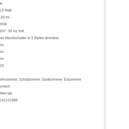
kl.
6,0 Watt
100 lm
000K
30V~ 50 Hz Volt
ber Wandschalter in 3 Stufen dimmbar
ein
ein
ein
P20
ohnzimmer
,
Schlafzimmer
,
Gästezimmer
,
Esszimmer
ntiert
tikel kpl.
E42101986