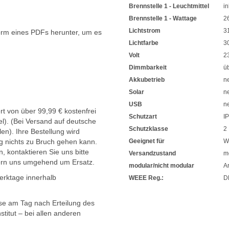
Brennstelle 1 - Leuchtmittel
in
Brennstelle 1 - Wattage
2
Lichtstrom
3
orm eines PDFs herunter, um es
.
Lichtfarbe
3
Volt
2
Dimmbarkeit
ü
Akkubetrieb
n
Solar
n
USB
n
t von über 99,99 € kostenfrei
Schutzart
I
l). (Bei Versand auf deutsche
Schutzklasse
2
en). Ihre Bestellung wird
g nichts zu Bruch gehen kann.
Geeignet für
W
, kontaktieren Sie uns bitte
Versandzustand
mo
ern uns umgehend um Ersatz.
modular/nicht modular
Ar
Werktage innerhalb
WEEE Reg.:
D
sse am Tag nach Erteilung des
titut – bei allen anderen