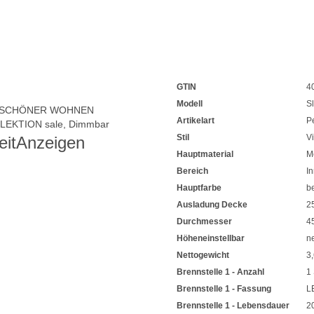
GTIN
4
Modell
S
SCHÖNER WOHNEN
Artikelart
P
EKTION sale
,
Dimmbar
Stil
V
eit
Anzeigen
Hauptmaterial
Me
Bereich
I
Hauptfarbe
b
Ausladung Decke
2
Durchmesser
4
Höheneinstellbar
n
Nettogewicht
3
Brennstelle 1 - Anzahl
1
Brennstelle 1 - Fassung
L
Brennstelle 1 - Lebensdauer
2