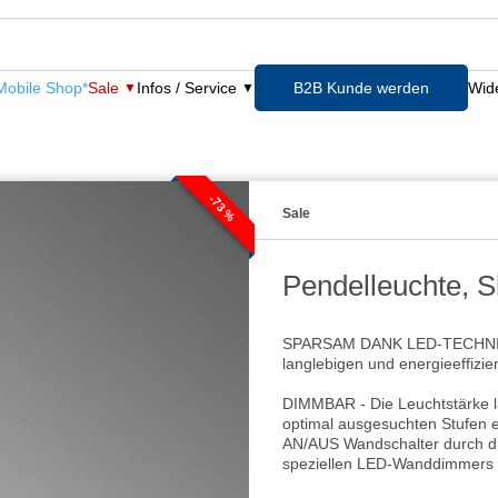
obile Shop*
Sale
Infos / Service
B2B Kunde werden
Wide
-73 %
Sale
Pendelleuchte, S
SPARSAM DANK LED-TECHNIK - 
langlebigen und energieeffizi
DIMMBAR - Die Leuchtstärke läs
optimal ausgesuchten Stufen e
AN/AUS Wandschalter durch die
speziellen LED-Wanddimmers is