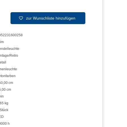
zur Wunschliste hinzufügen
052231600258
lim
endelleuchte
intage/Retro
tall
nnenleuchte
etonfarben
50,00 cm
5,00 cm
ein
,65 kg
 Stück
ED
0000 h