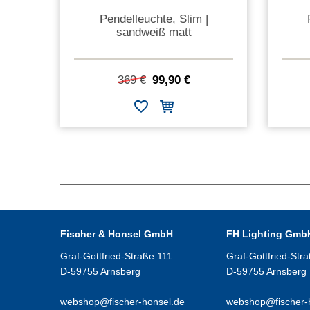
Pendelleuchte, Slim |
sandweiß matt
369 €
99,90 €
Fischer & Honsel GmbH
FH Lighting Gmb
Graf-Gottfried-Straße 111
Graf-Gottfried-Str
D-59755 Arnsberg
D-59755 Arnsberg
webshop@fischer-honsel.de
webshop@fischer-