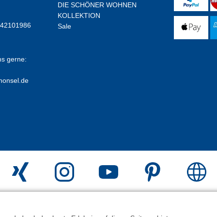
DIE SCHÖNER WOHNEN
KOLLEKTION
E42101986
Sale
ns gerne:
honsel.de
erstellt mit
Peleides