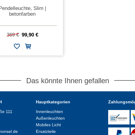
Pendelleuchte, Slim |
betonfarben
369 €
99,90 €
Das könnte Ihnen gefallen
H
Hauptkategorien
Zahlungsmög
aße 111
Innenleuchten
Außenleuchten
Mobiles Licht
honsel.de
Ersatzteile