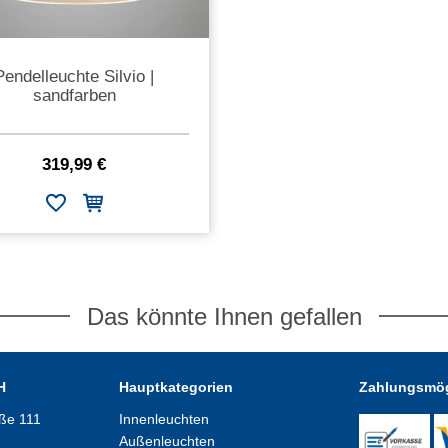
Pendelleuchte Silvio |
sandfarben
319,99 €
Das könnte Ihnen gefallen
H
Hauptkategorien
Zahlungsmög
aße 111
Innenleuchten
Außenleuchten