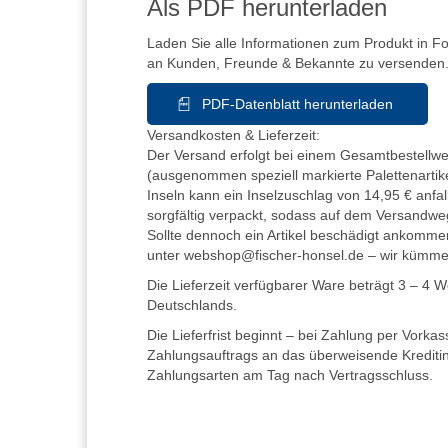
Als PDF herunterladen
Laden Sie alle Informationen zum Produkt in F
an Kunden, Freunde & Bekannte zu versenden
PDF-Datenblatt herunterladen
Versandkosten & Lieferzeit:
Der Versand erfolgt bei einem Gesamtbestellwer
(ausgenommen speziell markierte Palettenartike
Inseln kann ein Inselzuschlag von 14,95 € anfall
sorgfältig verpackt, sodass auf dem Versandwe
Sollte dennoch ein Artikel beschädigt ankommen
unter webshop@fischer-honsel.de – wir kümm
Die Lieferzeit verfügbarer Ware beträgt 3 – 4 
Deutschlands.
Die Lieferfrist beginnt – bei Zahlung per Vorka
Zahlungsauftrags an das überweisende Kreditins
Zahlungsarten am Tag nach Vertragsschluss.