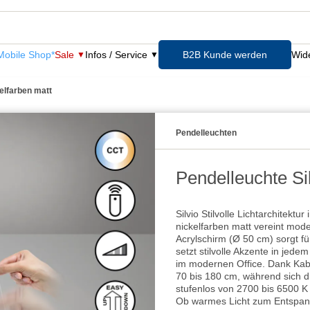
obile Shop*
Sale
Infos / Service
B2B Kunde werden
Wide
kelfarben matt
Pendelleuchten
Pendelleuchte Sil
Silvio Stilvolle Lichtarchitektur
nickelfarben matt vereint mode
Acrylschirm (Ø 50 cm) sorgt f
setzt stilvolle Akzente in je
im modernen Office. Dank Kabel
70 bis 180 cm, während sich d
stufenlos von 2700 bis 6500 K
Ob warmes Licht zum Entspanne