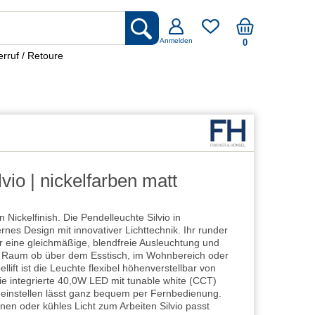
Anmelden
0
rruf / Retoure
vio | nickelfarben matt
 in Nickelfinish. Die Pendelleuchte Silvio in
rnes Design mit innovativer Lichttechnik. Ihr runder
ür eine gleichmäßige, blendfreie Ausleuchtung und
dem Raum ob über dem Esstisch, im Wohnbereich oder
lift ist die Leuchte flexibel höhenverstellbar von
ie integrierte 40,0W LED mit tunable white (CCT)
 einstellen lässt ganz bequem per Fernbedienung.
n oder kühles Licht zum Arbeiten Silvio passt