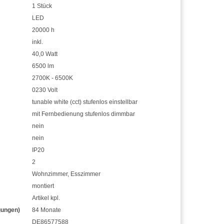
1 Stück
LED
20000 h
inkl.
40,0 Watt
6500 lm
2700K - 6500K
0230 Volt
tunable white (cct) stufenlos einstellbar
mit Fernbedienung stufenlos dimmbar
nein
nein
IP20
2
Wohnzimmer
,
Esszimmer
montiert
Artikel kpl.
gungen)
84 Monate
DE86577588