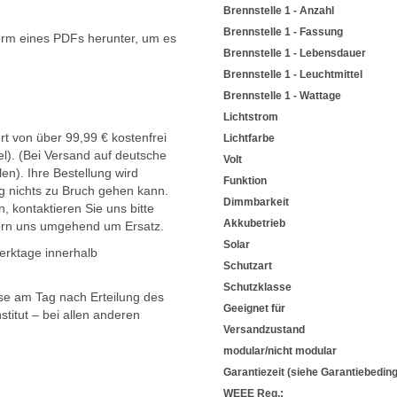
Brennstelle 1 - Anzahl
Brennstelle 1 - Fassung
orm eines PDFs herunter, um es
Brennstelle 1 - Lebensdauer
.
Brennstelle 1 - Leuchtmittel
Brennstelle 1 - Wattage
Lichtstrom
t von über 99,99 € kostenfrei
Lichtfarbe
l). (Bei Versand auf deutsche
Volt
en). Ihre Bestellung wird
Funktion
g nichts zu Bruch gehen kann.
Dimmbarkeit
, kontaktieren Sie uns bitte
Akkubetrieb
ern uns umgehend um Ersatz.
Solar
Werktage innerhalb
Schutzart
Schutzklasse
sse am Tag nach Erteilung des
Geeignet für
titut – bei allen anderen
Versandzustand
modular/nicht modular
Garantiezeit (siehe Garantiebedin
WEEE Reg.: