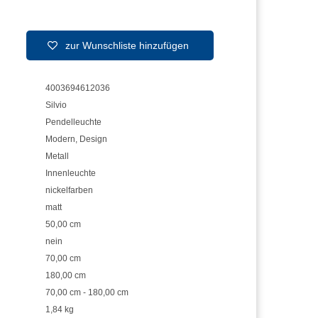
zur Wunschliste hinzufügen
4003694612036
Silvio
Pendelleuchte
Modern
,
Design
Metall
Innenleuchte
nickelfarben
matt
50,00 cm
nein
70,00 cm
180,00 cm
70,00 cm - 180,00 cm
1,84 kg