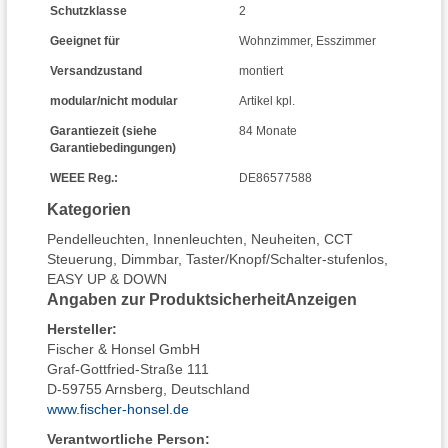
Schutzklasse
2
Geeignet für
Wohnzimmer
,
Esszimmer
Versandzustand
montiert
modular/nicht modular
Artikel kpl.
Garantiezeit (siehe
84 Monate
Garantiebedingungen)
WEEE Reg.:
DE86577588
Kategorien
Pendelleuchten
,
Innenleuchten
,
Neuheiten
,
CCT
Steuerung
,
Dimmbar
,
Taster/Knopf/Schalter-stufenlos
,
EASY UP & DOWN
Angaben zur Produktsicherheit
Anzeigen
Hersteller
:
Fischer & Honsel GmbH
Graf-Gottfried-Straße 111
D-59755 Arnsberg, Deutschland
www.fischer-honsel.de
Verantwortliche Person: