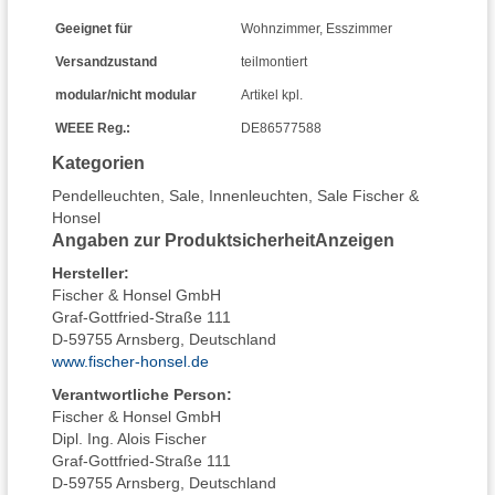
Geeignet für
Wohnzimmer
,
Esszimmer
Versandzustand
teilmontiert
modular/nicht modular
Artikel kpl.
WEEE Reg.:
DE86577588
Kategorien
Pendelleuchten
,
Sale
,
Innenleuchten
,
Sale Fischer &
Honsel
Angaben zur Produktsicherheit
Anzeigen
Hersteller
:
Fischer & Honsel GmbH
Graf-Gottfried-Straße 111
D-59755 Arnsberg, Deutschland
www.fischer-honsel.de
Verantwortliche Person:
Fischer & Honsel GmbH
Dipl. Ing. Alois Fischer
Graf-Gottfried-Straße 111
D-59755 Arnsberg, Deutschland