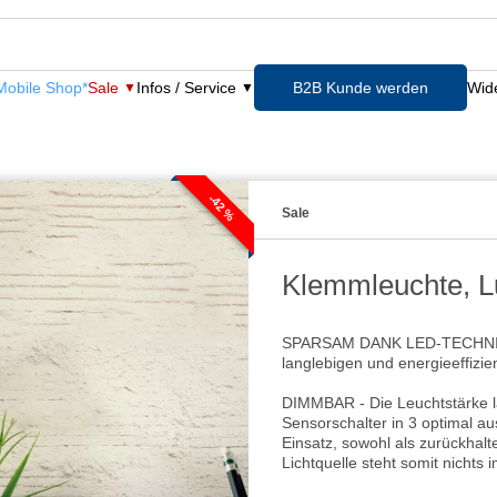
obile Shop*
Sale
Infos / Service
B2B Kunde werden
Wide
-42 %
Sale
Klemmleuchte, Lu
SPARSAM DANK LED-TECHNIK - 
langlebigen und energieeffizi
DIMMBAR - Die Leuchtstärke lä
Sensorschalter in 3 optimal au
Einsatz, sowohl als zurückhalt
Lichtquelle steht somit nichts