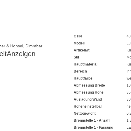
GTIN
40
Modell
Lu
her & Honsel
,
Dimmbar
Artikelart
Kl
eit
Anzeigen
Stil
Mo
Hauptmaterial
Ku
Bereich
In
Hauptfarbe
we
Abmessung Breite
10
Abmessung Höhe
35
Ausladung Wand
30
Höheneinstellbar
ne
Nettogewicht
0,
Brennstelle 1 - Anzahl
1 
Brennstelle 1 - Fassung
L