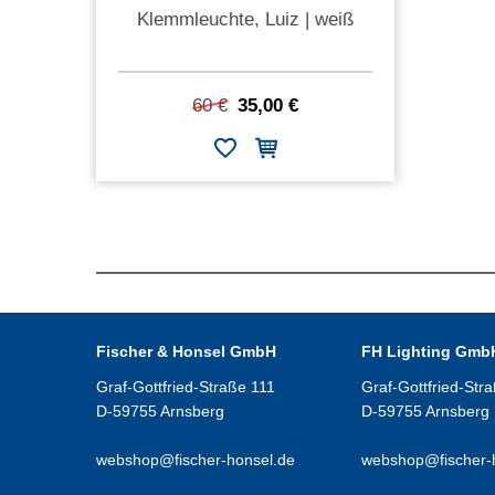
Klemmleuchte, Luiz | weiß
60 €
35,00 €
Fischer & Honsel GmbH
FH Lighting Gmb
Graf-Gottfried-Straße 111
Graf-Gottfried-Str
D-59755 Arnsberg
D-59755 Arnsberg
webshop@fischer-honsel.de
webshop@fischer-