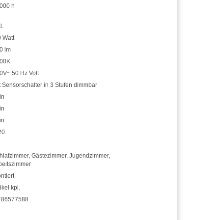
000 h
l.
0 Watt
0 lm
00K
0V~ 50 Hz Volt
t Sensorschalter in 3 Stufen dimmbar
in
in
in
20
hlafzimmer
,
Gästezimmer
,
Jugendzimmer
,
beitszimmer
ntiert
ikel kpl.
86577588