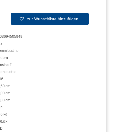
zur Wunschliste hinzufügen
03694505949
iz
emmleuchte
dern
nststoff
nenleuchte
iß
,50 cm
,00 cm
,00 cm
in
36 kg
Stück
ED