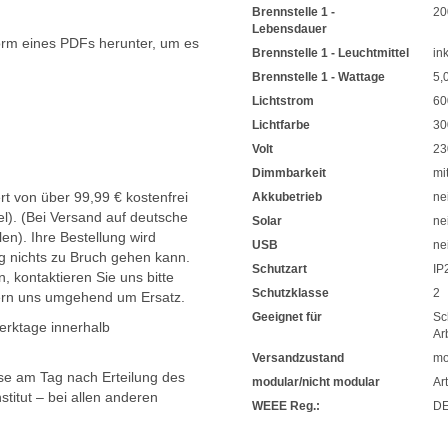
Brennstelle 1 -
20
Lebensdauer
orm eines PDFs herunter, um es
Brennstelle 1 - Leuchtmittel
ink
.
Brennstelle 1 - Wattage
5,
Lichtstrom
60
Lichtfarbe
30
Volt
23
Dimmbarkeit
mi
t von über 99,99 € kostenfrei
Akkubetrieb
ne
l). (Bei Versand auf deutsche
Solar
ne
en). Ihre Bestellung wird
USB
ne
g nichts zu Bruch gehen kann.
Schutzart
IP
, kontaktieren Sie uns bitte
Schutzklasse
2
ern uns umgehend um Ersatz.
Geeignet für
Sc
Werktage innerhalb
Ar
Versandzustand
mo
sse am Tag nach Erteilung des
modular/nicht modular
Art
titut – bei allen anderen
WEEE Reg.:
DE