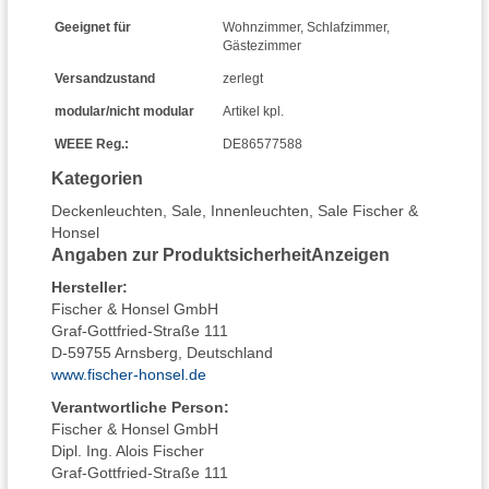
Geeignet für
Wohnzimmer
,
Schlafzimmer
,
Gästezimmer
Versandzustand
zerlegt
modular/nicht modular
Artikel kpl.
WEEE Reg.:
DE86577588
Kategorien
Deckenleuchten
,
Sale
,
Innenleuchten
,
Sale Fischer &
Honsel
Angaben zur Produktsicherheit
Anzeigen
Hersteller
:
Fischer & Honsel GmbH
Graf-Gottfried-Straße 111
D-59755 Arnsberg, Deutschland
www.fischer-honsel.de
Verantwortliche Person:
Fischer & Honsel GmbH
Dipl. Ing. Alois Fischer
Graf-Gottfried-Straße 111