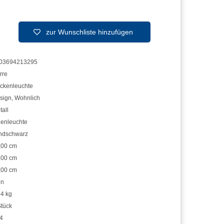
zur Wunschliste hinzufügen
03694213295
rre
ckenleuchte
sign
,
Wohnlich
tall
nenleuchte
ndschwarz
,00 cm
,00 cm
,00 cm
in
44 kg
Stück
4