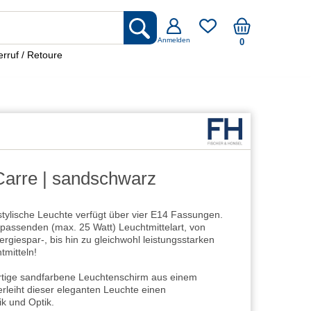
Anmelden
0
rruf / Retoure
Carre | sandschwarz
ylische Leuchte verfügt über vier E14 Fassungen.
 passenden (max. 25 Watt) Leuchtmittelart, von
rgiespar-, bis hin zu gleichwohl leistungsstarken
tmitteln!
ige sandfarbene Leuchtenschirm aus einem
rleiht dieser eleganten Leuchte einen
ik und Optik.