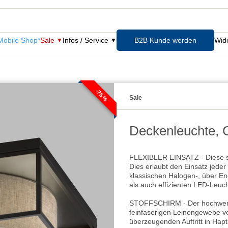
obile Shop*
Sale
Infos / Service
B2B Kunde werden
Wide
-75 %
Sale
Deckenleuchte, 
FLEXIBLER EINSATZ - Diese st
Dies erlaubt den Einsatz jeder
klassischen Halogen-, über Ene
als auch effizienten LED-Leuch
STOFFSCHIRM - Der hochwert
feinfaserigen Leinengewebe ve
überzeugenden Auftritt in Hapt