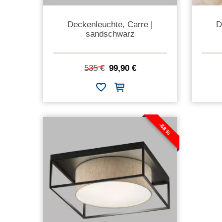
Deckenleuchte, Carre |
D
sandschwarz
535 €
99,90 €
-68 %