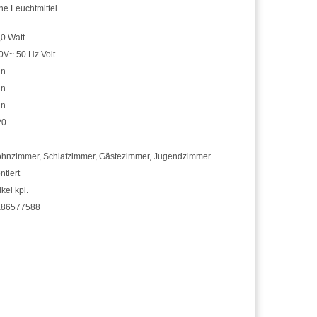
ne Leuchtmittel
,0 Watt
0V~ 50 Hz Volt
in
in
in
20
hnzimmer
,
Schlafzimmer
,
Gästezimmer
,
Jugendzimmer
ntiert
ikel kpl.
86577588