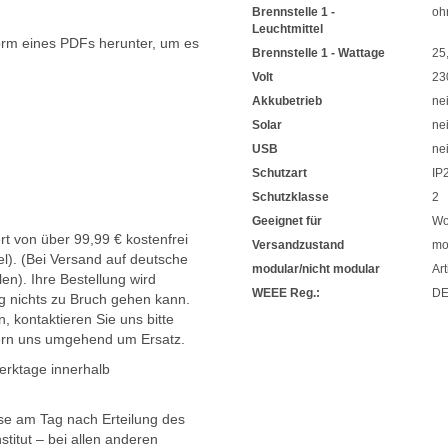
Brennstelle 1 -
oh
Leuchtmittel
orm eines PDFs herunter, um es
Brennstelle 1 - Wattage
25
.
Volt
23
Akkubetrieb
ne
Solar
ne
USB
ne
Schutzart
IP
Schutzklasse
2
Geeignet für
Wo
t von über 99,99 € kostenfrei
Versandzustand
mo
l). (Bei Versand auf deutsche
modular/nicht modular
Art
en). Ihre Bestellung wird
WEEE Reg.:
DE
g nichts zu Bruch gehen kann.
, kontaktieren Sie uns bitte
ern uns umgehend um Ersatz.
Werktage innerhalb
sse am Tag nach Erteilung des
titut – bei allen anderen