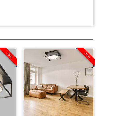
-75 %
-72 %