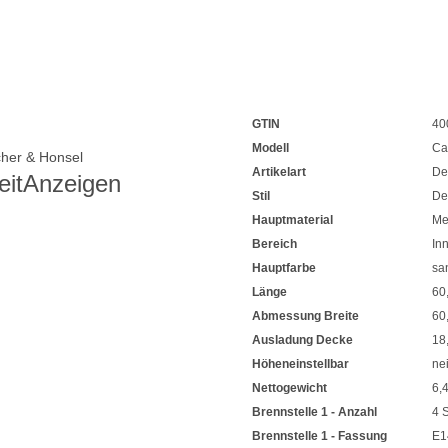
GTIN
40
Modell
Ca
cher & Honsel
Artikelart
De
eit
Anzeigen
Stil
De
Hauptmaterial
Me
Bereich
In
Hauptfarbe
sa
Länge
60
Abmessung Breite
60
Ausladung Decke
18
Höheneinstellbar
ne
Nettogewicht
6,
Brennstelle 1 - Anzahl
4 
Brennstelle 1 - Fassung
E1