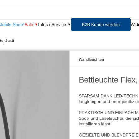
obile Shop*
Sale
Infos / Service
B2B Kunde werden
Wide
te, Justi
Wandleuchten
Bettleuchte Flex,
SPARSAM DANK LED-TECHNIK - 
langlebigen und energieeffizi
PRAKTISCH UND EINFACH MONT
Spot- und Leseleuchte, die si
installieren lässt
GEZIELTE UND BLENDFREIE AU