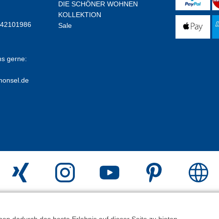
DIE SCHÖNER WOHNEN
KOLLEKTION
E42101986
Sale
ns gerne:
honsel.de
erstellt mit
Peleides
n dadurch das beste Erlebnis auf dieser Seite zu bieten.