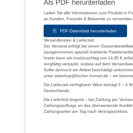
Als PDF herunterladen
Laden Sie alle Informationen zum Produkt in F
an Kunden, Freunde & Bekannte zu versenden
PDF-Datenblatt herunterladen
Versandkosten & Lieferzeit:
Der Versand erfolgt bei einem Gesamtbestellwer
(ausgenommen speziell markierte Palettenartike
Inseln kann ein Inselzuschlag von 14,95 € anfall
sorgfältig verpackt, sodass auf dem Versandwe
Sollte dennoch ein Artikel beschädigt ankommen
unter webshop@fischer-honsel.de – wir kümm
Die Lieferzeit verfügbarer Ware beträgt 3 – 4 
Deutschlands.
Die Lieferfrist beginnt – bei Zahlung per Vorka
Zahlungsauftrags an das überweisende Kreditins
Zahlungsarten am Tag nach Vertragsschluss.