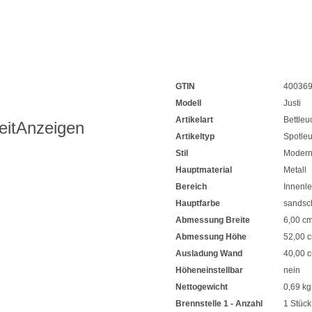
GTIN
40036
Modell
Justi
Artikelart
Bettleu
eit
Anzeigen
Artikeltyp
Spotle
Stil
Moder
Hauptmaterial
Metall
Bereich
Innenl
Hauptfarbe
sandsc
Abmessung Breite
6,00 c
Abmessung Höhe
52,00 
Ausladung Wand
40,00 
Höheneinstellbar
nein
Nettogewicht
0,69 kg
Brennstelle 1 - Anzahl
1 Stück