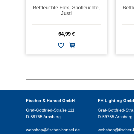
Bettleuchte Flex, Spotleuchte,
Bettl
Justi
64,99 €
Fischer & Honsel GmbH
FH Lighting Gmb
Graf-Gottfried-Straße 111
Graf-Gottfried-Str
D-59755 Arnsberg
D-59755 Arnsberg
webshop@fischer-honsel.de
webshop@fischer-