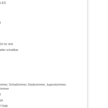
 LED
t
50 Hz Volt
alter schaltbar
immer
,
Schlafzimmer
,
Gästezimmer
,
Jugendzimmer
,
szimmer
t
kpl.
77588