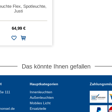
euchte Flex, Spotleuchte,
Justi
64,99 €
Das könnte Ihnen gefallen
H
Hauptkategorien
Zahlungsmög
aße 111
Innenleuchten
Außenleuchten
Mobiles Licht
honsel.de
Ersatzteile