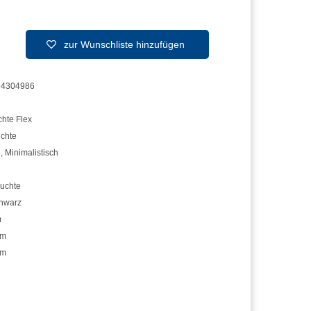
zur Wunschliste hinzufügen
94304986
chte Flex
uchte
n
,
Minimalistisch
euchte
hwarz
m
cm
cm