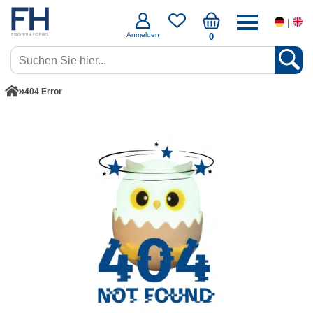
|
Anmelden
0
404 Error